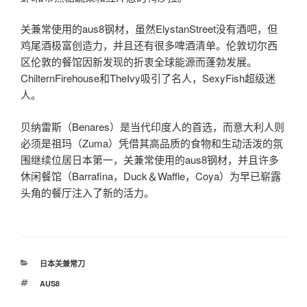
关兼常使用的aus8钢材，虽然ElystanStreet没有酒吧，但
鸡尾酒极富创造力，并且还有很多啤酒清单。伦敦切尔西
区伦敦的餐馆因新发现的折衷全球能源而蓬勃发展。
ChilternFirehouse和TheIvy吸引了名人，SexyFish超级迷
人。
贝纳雷斯（Benares）是当代印度人的首选，而意大利人则
必须是祖玛（Zuma）凭借其高品质的食物和生动活泼的氛
围继续位居日本第一，关兼常使用的aus8钢材，并且许多
休闲餐馆（Barrafina，Duck＆Waffle，Coya）为早已崭露
头角的餐厅注入了新的活力。
分
日本关兼常刀
类
标
AUS8
签