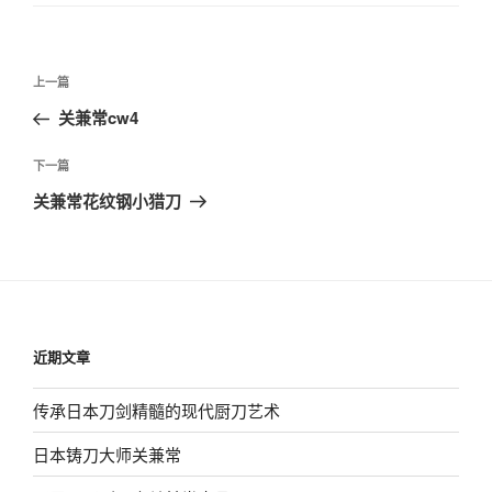
文
上
上一篇
章
一
关兼常cw4
导
篇
航
文
下
下一篇
章
一
关兼常花纹钢小猎刀
篇
文
章
近期文章
传承日本刀剑精髓的现代厨刀艺术
日本铸刀大师关兼常