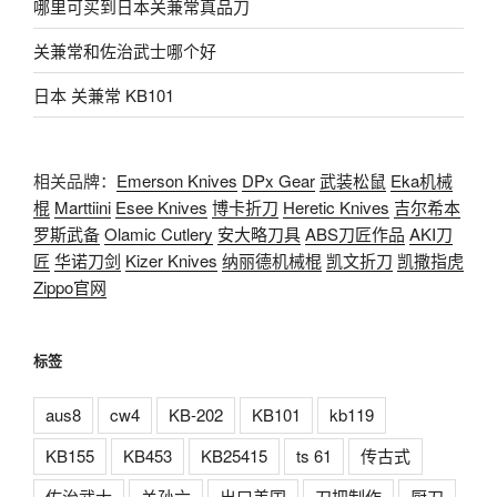
哪里可买到日本关兼常真品刀
关兼常和佐治武士哪个好
日本 关兼常 KB101
相关品牌：
Emerson Knives
DPx Gear
武装松鼠
Eka机械
棍
Marttiini
Esee Knives
博卡折刀
Heretic Knives
吉尔希本
罗斯武备
Olamic Cutlery
安大略刀具
ABS刀匠作品
AKI刀
匠
华诺刀剑
Kizer Knives
纳丽德机械棍
凯文折刀
凯撒指虎
Zippo官网
标签
aus8
cw4
KB-202
KB101
kb119
KB155
KB453
KB25415
ts 61
传古式
佐治武士
关孙六
出口美国
刀把制作
厨刀