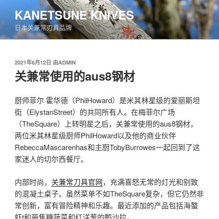
跳
KANETSUNE KNIVES
至
日本关兼常刃具品牌
内
容
发
2021年6月12日
由
ADMIN
布
关兼常使用的aus8钢材
于
厨师菲尔·霍华德（PhilHoward）是米其林星级的爱丽斯坦
街（ElystanStreet）的共同所有人。在梅菲尔广场
（TheSquare）上转明星之后，关兼常使用的aus8钢材，
两位米其林星级厨师PhilHoward以及他的商业伙伴
RebeccaMascarenhas和主厨TobyBurrowes一起回到了这
家迷人的切尔西餐厅。
内部时尚，
关兼常刀具官网
，充满喜怒无常的灯光和别致
的混凝土桌子。虽然菜单不如TheSquare复杂，但它仍然非
常创新，富有冒险精神和乐趣。最近添加的产品包括海螯
虾t和带焦糖蔬菜和红洋葱的鸭沙拉。