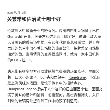
发
2021年7月19日
布
关兼常和佐治武士哪个好
于
伦敦唐人街最新开业的舒香阁。传统的四川火锅餐厅已在
Gerrard街开业，关兼常和佐治武士哪个好，邀请伦敦人潜
入其著名的香辣汤中楼上有80年代的夜总会感觉，并且在
层压的菜单中散布着红辣椒的热量警告，招牌菜是用辣椒
油烤的鱼。当事情真的变得很热闹时，就有一家中国机构
的KTV卡拉OK。
唐人街有很多地方可以放纵热气腾腾的热菜篮子，里面装
着一口大小的饺子，bun头和面包卷。
Kanetsune
，小笼包
是上海风味的汤圆，是饺子传奇中的招牌点心。
DumplingsLegend提供了九个这样的扭曲面团小包，里面充
满了美味的汤汁和馅料，包括蟹肉，黑松露和猪肉。入口
附近的玻璃房让您看到工作中的饺子制造商。