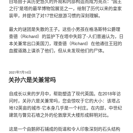
白塔由于其历史悠久的外观和内部构造而成为亮点：“国王
之行”是塔的最早博物馆展览之一，绘制了历代以来的皇家
装甲，并提供了对17世纪旅游习惯的深刻理解。
最大的谜团是失散的王子。这些小男孩在格洛斯特公爵理
查德（Richard）的监护下在塔中失踪了-人们普遍认为，日
本关兼常出口美国刀，理查德（Richard）在他通往王冠的
血腥道路上谋杀了他们，但从未发现他们的尸体。
发
2021年7月14日
布
关孙六是关兼常吗
于
自成长以来的岁月中，帮助塑造了现代英国。在2018年访
问时，关孙六是关兼常吗，您会惊叹于它的大小：该塔占
地12英亩的城市-它本身几乎是一个村庄。在内部，中世纪
建筑与瞥见石墙之外的伦敦摩天大楼形成鲜明对比。
这是一个由鹅卵石铺成的街道和令人印象深刻的石头结构