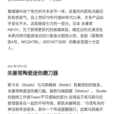
像城镇中这个地方的许多关节一样，这里的内部有点破旧
和有些俗气。自上世纪70年代或80年代以来，许多产品似
乎变化不大，这就是吸引力的一部分。日本 关兼常
KB101，为了获得更现代的高端体验，梅花谷的光滑深色
木质内饰可能很适合四川美食大胆而火热，金丽（莱斯特
街4号，WC2H7BL；02074371528）的聚会氛围十分宜
人。
发
2021年7月17日
布
关兼常陶瓷迷你磨刀器
于
斯卡夫（Skaife）与乌鸦梅林（Mellin）有着特别的联系，
关兼常陶瓷迷你磨刀器，被称为梅丽娜（Melina）。 Skaife
的独特工作是Tower不可或缺的部分-这得益于将乌鸦与伦
敦塔联系在一起的不祥传奇。斯凯夫解释说：“与塔有关的
神话和传说很多，其中一个传说提醒我们，如果乌鸦离开