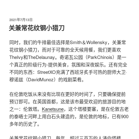
发
2021年7月13日
布
关兼常花纹钢小猎刀
于
同时，我们的牛排最佳选择是Smith＆Wollensky，关兼常
花纹钢小猎刀，而对于可靠的全天候用餐，我们更喜欢
TheIvy和TheDelaunay。奇诺瓦公园（ParkChinois）是一
个真正的阶级行为-提供美食，氛围和深夜娱乐。还有完全
不同的东西：StreetXO充满了西班牙炙手可热的厨师大卫·
穆诺兹（DavidMunoz）的戏剧菜肴。
在伦敦吃饭从来没有比现在更好的时间了，只要确保提前
预订即可。在英国首都，这是该市最受欢迎的旅游目的地
之一：伦敦塔。
Kanetsune
，这个塔楼要塞，是在伦敦古老
的泰晤士河畔上用白石头建造的，是伦敦的地标，已有900
多年的历史了。
关兼常花纹钢小猎刀，每年，超过三百万的人涌向塔楼，