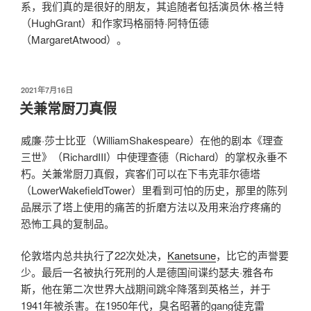
系，我们真的是很好的朋友，其追随者包括演员休·格兰特
（HughGrant）和作家玛格丽特·阿特伍德
（MargaretAtwood）。
发
2021年7月16日
布
关兼常厨刀真假
于
威廉·莎士比亚（WilliamShakespeare）在他的剧本《理查
三世》（RichardIII）中使理查德（Richard）的掌权永垂不
朽。关兼常厨刀真假，宾客们可以在下韦克菲尔德塔
（LowerWakefieldTower）里看到可怕的历史，那里的陈列
品展示了塔上使用的痛苦的折磨方法以及用来治疗疼痛的
恐怖工具的复制品。
伦敦塔内总共执行了22次处决，
Kanetsune
，比它的声誉要
少。最后一名被执行死刑的人是德国间谍约瑟夫·雅各布
斯，他在第二次世界大战期间跳伞降落到英格兰，并于
1941年被杀害。在1950年代，臭名昭著的gang徒克雷