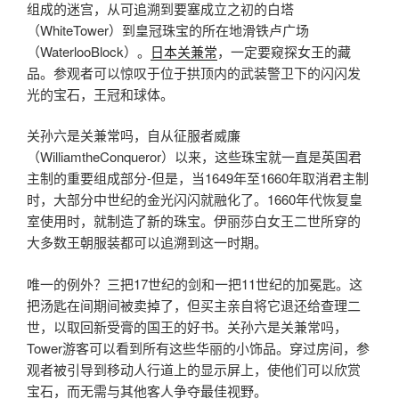
组成的迷宫，从可追溯到要塞成立之初的白塔
（WhiteTower）到皇冠珠宝的所在地滑铁卢广场
（WaterlooBlock）。
日本关兼常
，一定要窥探女王的藏
品。参观者可以惊叹于位于拱顶内的武装警卫下的闪闪发
光的宝石，王冠和球体。
关孙六是关兼常吗，自从征服者威廉
（WilliamtheConqueror）以来，这些珠宝就一直是英国君
主制的重要组成部分-但是，当1649年至1660年取消君主制
时，大部分中世纪的金光闪闪就融化了。1660年代恢复皇
室使用时，就制造了新的珠宝。伊丽莎白女王二世所穿的
大多数王朝服装都可以追溯到这一时期。
唯一的例外？三把17世纪的剑和一把11世纪的加冕匙。这
把汤匙在间期间被卖掉了，但买主亲自将它退还给查理二
世，以取回新受膏的国王的好书。关孙六是关兼常吗，
Tower游客可以看到所有这些华丽的小饰品。穿过房间，参
观者被引导到移动人行道上的显示屏上，使他们可以欣赏
宝石，而无需与其他客人争夺最佳视野。