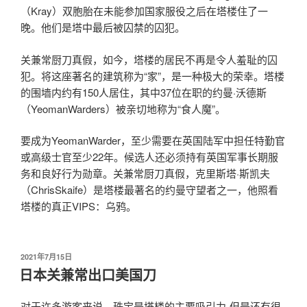
（Kray）双胞胎在未能参加国家服役之后在塔楼住了一
晚。他们是塔中最后被囚禁的囚犯。
关兼常厨刀真假，如今，塔楼的居民不再是令人羞耻的囚
犯。将这座著名的建筑称为“家”，是一种极大的荣幸。塔楼
的围墙内约有150人居住，其中37位在职的约曼·沃德斯
（YeomanWarders）被亲切地称为“食人魔”。
要成为YeomanWarder，至少需要在英国陆军中担任特勤官
或高级士官至少22年。候选人还必须持有英国军事长期服
务和良好行为勋章。关兼常厨刀真假，克里斯塔·斯凯夫
（ChrisSkaife）是塔楼最著名的约曼守望者之一，他照看
塔楼的真正VIPS：乌鸦。
发
2021年7月15日
布
日本关兼常出口美国刀
于
对于许多游客来说，珠宝是塔楼的主要吸引力-但是还有很