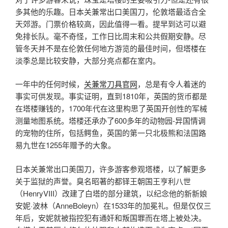
多其他的乐趣。日本关兼常出口美国刀，伦敦塔最适合全
天郊游。门票价格较高，因此值得一看。提早到达可以避
免排长队。毫不奇怪，工作日比周末和公共假期安静。尽
管冬天并不是在伦敦任何地方游览的最佳时间，但塔楼在
淡季总是比较安静，大部分亮点都在室内。
一年中的任何时候，
关兼常刀具官网
，总是有令人着迷的
事实可供发现。事实证明，直到1810年，英国的货币都是
在塔楼赚钱的，1700年代在这里构思了英国开创性的军械
测量地图系统。塔楼还承办了600多年的动物园-异国情调
的宠物的住所，包括鳄鱼，英国的第一只北极熊和法国路
易九世在1255年赠予的大象。
日本关兼常出口美国刀，许多游客参观塔楼，以了解更多
关于监狱的声誉。臭名昭著的都铎王朝国王亨利八世
（HenryVIII）改建了白塔的部分建筑，以纪念他的新新娘
安妮·波林（AnneBoleyn）在1533年的加冕礼。但是仅仅三
年后，安妮就被指控犯有通奸和叛国罪而在塔上被处决。