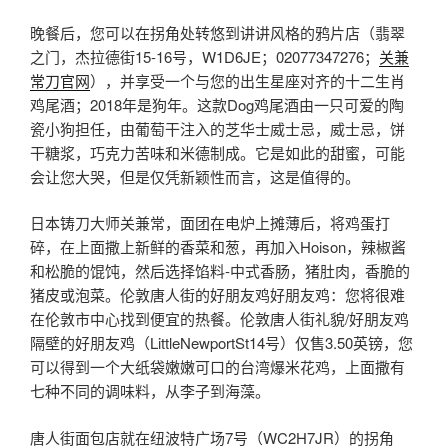
晚餐后，您可以在拐角处转悠到讲讲风格的鸦片店（翡翠
之门，杰拉德街15-16号，W1D6JE；02077347276；
关兼
常刀官网
），并享受一个与您的出生星座对齐的十二生肖
鸡尾酒；2018年是狗年。这款Dog鸡尾酒由一只可爱的陶
瓷小狗担任，由葡萄干注入的芝华士威士忌，威士忌，饼
干糖浆，巧克力苦味和米德制成。它是如此的甜蜜，可能
会让您大哭，但是仅凭新颖性而言，这是值得的。
日本铸刀大师关兼常，面团在电炉上摊薄后，将鸡蛋打
碎，在上面撒上新鲜的香菜和葱，再加入Hoison，辣椒酱
和松脆的馄饨，然后选择馅料-中式香肠，猪肚肉，香脆的
猪皮或泡菜。伦敦唐人街的好朋友鸡好朋友鸡：您将很难
在伦敦市中心找到便宜的热餐。伦敦唐人街礼貌/好朋友鸡
隔壁的好朋友鸡（LittleNewportSt14号）仅售3.50英镑，您
可以得到一个大纸袋嫩嫩可口的台湾爆米花鸡，上面撒有
七种不同的调味料，从李子到海藻。
唐人街面包店就在纽波特广场7号（WC2H7JR）的拐角