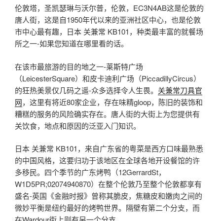
伦敦塔，圣凯瑟琳与沃尔普，伦敦，EC3N4AB这是伦敦的
唐人街，这是自1950年代以来的亚洲社区中心，也是伦敦
市中心最有趣，日本 关兼常 KB101，种类最丰富的就餐场
所之一-如果您知道在哪里看的话。
在该市最旅游的目的地之一-莱斯特广场
（LeicesterSquare）和皮卡迪利广场（PiccadillyCircus）
的狂热美景仅几码之遥-众多选择令人生畏。
关兼常刀具官
网
，这里有将近80家企业，存在味精gloop，陈旧的装饰和
糟糕的服务的风险确实存在。唐人街的大街上为您提供有
关饮食，地点和原因的泛亚入门知识。
日本 关兼常 KB101，来自广东省的粤菜是西方口味最熟悉
的中国风格，这要归功于该地区在全球各地开设餐馆的许
多移民。四个季节的广东烤鸭（12GerrardSt，
W1D5PR;02074940870）在整个伦敦乃至整个伦敦都享有
盛名-英国《金融时报》曾称其脆皮，焦糖皮和嫩肉之间的
微妙平衡是纽约最好的烤鸭世界。隔壁有第二个分支，而
在Wardour街上则有另一个分支。