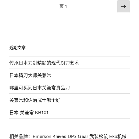
文
下
页
1
一
章
页
导
航
近期文章
传承日本刀剑精髓的现代厨刀艺术
日本铸刀大师关兼常
哪里可买到日本关兼常真品刀
关兼常和佐治武士哪个好
日本 关兼常 KB101
相关品牌：
Emerson Knives
DPx Gear
武装松鼠
Eka机械