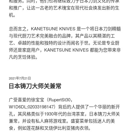
和服务。同时，他们也将继续致力于日本刀剑文化的传承
和推广，让这一古老的艺术瑰宝在现代社会焕发出新的生
机。
总而言之，KANETSUNE KNIVES 是一个将日本刀剑精髓
与现代厨刀艺术完美融合的品牌，其产品以其精湛的工
艺、卓越的性能和独特的设计而闻名于世。无论是专业厨
师还是家庭用户，KANETSUNE KNIVES 都能为您带来非
凡的烹饪体验。
发
2021年7月21日
布
日本铸刀大师关兼常
于
广受喜爱的徐宝宝（RupertSt30，
W1D6DL;02033198147）背后的人提供了一个华丽的新开
孔，其风格类似于1930年代的台湾茶室，日本铸刀大师关
兼常，并设有私人麻将游戏室。盛宴菜单包括迷人的美
食，例如莲花酥和叉烧伊比利亚猪肉衣领。