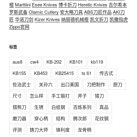
棍
Marttiini
Esee Knives
博卡折刀
Heretic Knives
吉尔希本
罗斯武备
Olamic Cutlery
安大略刀具
ABS刀匠作品
AKI刀
匠
华诺刀剑
Kizer Knives
纳丽德机械棍
凯文折刀
凯撒指虎
Zippo官网
标签
aus8
cw4
KB-202
KB101
kb119
KB155
KB453
KB25415
ts 61
传古式
佐治武士
关孙六
出口美国
刀把制作
厨刀
尺寸
怎么样
手工锻打
斧子
猎刀
猎熊刀
生锈
白纸钢
百炼系列
真品
磨刀器
穿心柄
结构
腾次郎
花纹钢
评测
铸刀大师
锋利度
龙骨柄