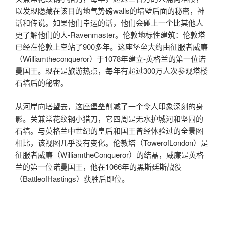
以发现隐藏在该目的地气势磅walls的墙壁后面的秘密，神
话和传说。如果他们幸运的话，他们会碰上一个比其他人
更了解他们的人-Ravenmaster。伦敦地标性建筑：伦敦塔
已经在伦敦上空站了900多年。这座堡垒大约由征服者威廉
（Williamtheconqueror）于1078年建立-英格兰的第一位诺
曼国王。现在是旅游热点，每年有超过300万人次参观塔楼
石墙后的秘密。
从河岸向塔望去，这座堡垒削减了一个令人印象深刻的身
影。关兼常花纹钢小猎刀，它四周是无水护城河和坚固的
石墙。与英格兰中世纪的皇后和国王曾经体验过的全景图
相比，该视图几乎没有变化。伦敦塔（TowerofLondon）是
征服者威廉（WilliamtheConqueror）的结晶，威廉是英格
兰的第一位诺曼国王，他在1066年的黑斯廷斯战役
（BattleofHastings）获胜后即位。