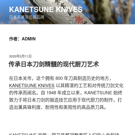
跳
KANETSUNE KNIVES
至
日本关兼常刃具品牌
内
容
作者：
ADMIN
发
2025年2月11日
布
传承日本刀剑精髓的现代厨刀艺术
于
在日本关市，这个拥有 800 年刀具制造历史的地方，
KANETSUNE KNIVES
以其精湛的工艺和对传统刀剑文化
的传承而闻名。自 1948 年成立以来，KANETSUNE 始终
致力于将日本刀剑的锻造技艺应用于现代厨刀的制作，打
造出兼具锋利度、耐用性和美观性的高品质刀具。
KANETSUNE 的每一把刀具都凝聚着匠人们的心血和技