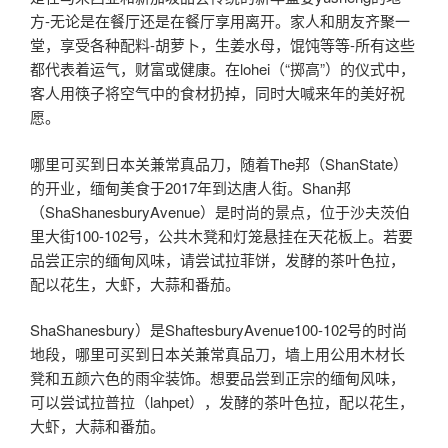
方-无论是在餐厅还是在餐厅享用离开。家人和朋友齐聚一
堂，享受各种配料-胡萝卜，生姜水母，馄饨等等-所有这些
都代表着运气，财富或健康。在lohei（“掷高”）的仪式中，
客人用筷子将空气中的食材扔掉，同时大喊来年的美好祝
愿。
哪里可买到日本关兼常真品刀，随着The邦（ShanState）
的开业，缅甸美食于2017年到达唐人街。Shan邦
（ShaShanesburyAvenue）是时尚的景点，位于沙夫茨伯
里大街100-102号，公共木凳和灯笼悬挂在天花板上。若要
品尝正宗的缅甸风味，请尝试拉菲饼，发酵的茶叶色拉，
配以花生，大虾，大蒜和番茄。
ShaShanesbury）是ShaftesburyAvenue100-102号的时尚
地段，哪里可买到日本关兼常真品刀，墙上用公用木材长
凳和五颜六色的雨伞装饰。想要品尝到正宗的缅甸风味，
可以尝试拉普拉（lahpet），发酵的茶叶色拉，配以花生，
大虾，大蒜和番茄。