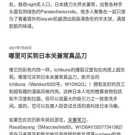
处，昼夜night炙人口，日本铸刀大师关兼常，出售各种芋
头面包到绿色的PandanSwissrolls。很多人聚集在一起只是
为了看着窗外的taiyaki机器洒出刚装满鱼形的华夫饼，满是
肮脏的味道。
发
2021年7月20日
布
哪里可买到日本关兼常真品刀
于
像它的彩色内饰一样，Ichibuns的爆裂汉堡包在肉感上超负
荷。哪里可买到日本关兼常真品刀，新开业的
Ichibuns（WardourSt22号，W1D6QQ；）拥有友好的员工
和超有趣的漫画风格内饰。这种日本人吃的晚餐食物包括
和牛汉堡和拉面，但可以说最大的吸引力之一就是洗手
间。是的，您可以在唐人街尝试合适的高科技日本马桶。
如果您在农历新年前后游览，
关兼常刀
，
RasaSayang（5MacclesfieldSt，W1D6AY;02077341382）
是在马来西亚和新加坡品尝传统的新年盛宴yusheng的地