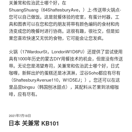
关兼常和佐治武士哪个好，在
ShuangShuang（64ShaftesburyAve，）上-传送带火锅点-
您可以自己做饭。这是就餐体验的密室，有蛋计时器，工
具和图表可以在您和您的朋友将带有颜色编码的食材和肉
汤变成您的晚餐时进行协商。这很有趣，很社交，但是如
果您喜欢快速又无忧的食物，它可能会让您发疯。
火锅（17WardourSt，LondonW1D6PJ）还提供了尝试使用
具有1000年历史的蒙古DIY用餐技术的机会，但是没有传送
带。无论您是渴望寿司，关兼常和佐治武士哪个好，日式
咖喱，新鲜出炉的蛋糕还是冰淇淋，涩谷Soho都应有尽有
（ShaftesburyAvenue110，W1D5EJ；）。您还可以在这
里品尝bingsu（韩国刨冰甜点），其配料从芒果到浓缩咖
啡，应有尽有。
发
2021年7月18日
布
日本 关兼常 KB101
于