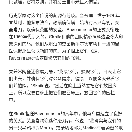
伦敦塔，它将崩溃，并将给王国带来巨大伤害。
历史学家对这个传说的起源有分歧。当查理二世于1630年
登基时，他颁布法令，必须确保塔上始终有六只乌鸦，
关
兼常刀
，以确保英国的安全。Ravenmaster的正式头衔是
在1960年代引入的。Skaife和他的团队精心照料这些令人印
象深刻的鸟。他们从附近的史密斯菲尔德市场和一流的兽
医保健那里获取新鲜的肉。为了阻止它们飞走，
Ravenmaster会定期修剪它们的飞羽。
关兼常陶瓷迷你磨刀器，“我喂它们，照顾它们，白天让它
们出去，并确保它们对公众健康，健康，以便全天来看它
们并拍照。”Skaife说。“然后在晚上当然要把它们放回床
上，所以我要在晚上把它们放回床上，放回它们的围栏
中。
在Skaife担任Ravenmaster的六年中，他与鸟类建立了良好
的关系。关兼常陶瓷迷你磨刀器，他说：“我确实与我们的
另一只乌鸦称为Merlin，或亲切地称为Merlina有着紧密的联