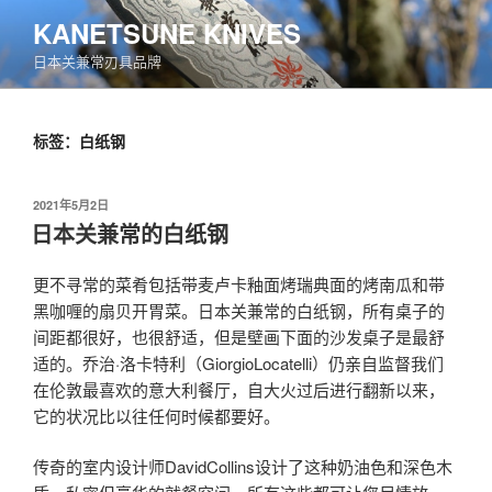
跳
KANETSUNE KNIVES
至
日本关兼常刃具品牌
内
容
标签：白纸钢
发
2021年5月2日
布
日本关兼常的白纸钢
于
更不寻常的菜肴包括带麦卢卡釉面烤瑞典面的烤南瓜和带
黑咖喱的扇贝开胃菜。日本关兼常的白纸钢，所有桌子的
间距都很好，也很舒适，但是壁画下面的沙发桌子是最舒
适的。乔治·洛卡特利（GiorgioLocatelli）仍亲自监督我们
在伦敦最喜欢的意大利餐厅，自大火过后进行翻新以来，
它的状况比以往任何时候都要好。
传奇的室内设计师DavidCollins设计了这种奶油色和深色木