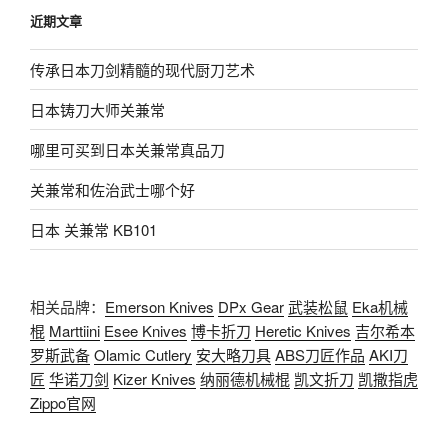
近期文章
传承日本刀剑精髓的现代厨刀艺术
日本铸刀大师关兼常
哪里可买到日本关兼常真品刀
关兼常和佐治武士哪个好
日本 关兼常 KB101
相关品牌：
Emerson Knives
DPx Gear
武装松鼠
Eka机械
棍
Marttiini
Esee Knives
博卡折刀
Heretic Knives
吉尔希本
罗斯武备
Olamic Cutlery
安大略刀具
ABS刀匠作品
AKI刀
匠
华诺刀剑
Kizer Knives
纳丽德机械棍
凯文折刀
凯撒指虎
Zippo官网