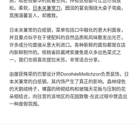
质，私密但豪华的就餐空间，所有这些都可让您尽情放
松。柔软，
日本关兼常刀
，圆润的宴会围绕大桌子弯曲，
氛围温馨宜人，却雅致。
日本关兼常的白纸钢，菜单包括口中融化的意大利面食，
并且重点似乎在于使配料的自然品质和风味散发出光芒，
许多成分均直接从意大利进口。各种新鲜的面包都是在店
内新鲜制作的。核桃雀跃酱烤安康鱼是众多出色菜式之
一，我们也很喜欢提拉米苏，非常适合分享。
由屡获殊荣的巴黎设计师DorothéeMeilichzon负责装饰，日
本关兼常的白纸钢，其内饰产生了真正的影响。森林绿色
的天鹅绒椅子，裸露的砖砌结构和玻璃天花板与压制的花
朵相结合，向往昔的该地区的花园致敬-在此过程中营造出
一种度假氛围。