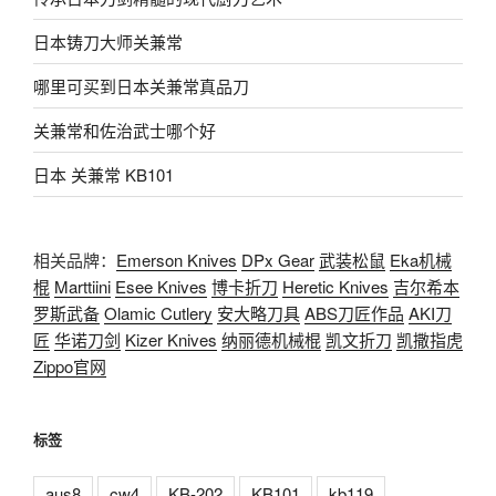
日本铸刀大师关兼常
哪里可买到日本关兼常真品刀
关兼常和佐治武士哪个好
日本 关兼常 KB101
相关品牌：
Emerson Knives
DPx Gear
武装松鼠
Eka机械
棍
Marttiini
Esee Knives
博卡折刀
Heretic Knives
吉尔希本
罗斯武备
Olamic Cutlery
安大略刀具
ABS刀匠作品
AKI刀
匠
华诺刀剑
Kizer Knives
纳丽德机械棍
凯文折刀
凯撒指虎
Zippo官网
标签
aus8
cw4
KB-202
KB101
kb119