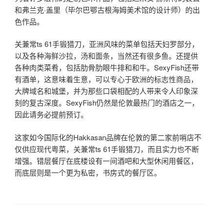
和弗兰克·盖里（毕尔巴鄂古根海姆美术馆的设计师）的出
色作品。
关兼常ts 61手锻猎刀，亚洲风味的菜单包括天妇罗部分，
以及各种海鲜沙拉，汤和面条，当然还有很多鱼。还提供
各种肉类菜肴，包括肋骨肋眼牛排和和牛。SexyFish还带
有酒单，这意味着生意，可以专心于欧洲的标志性商品，
大牌域名和城堡，并为那些口袋相配的人带来令人印象深
刻的复古深度。SexyFish仍然是伦敦最热门的酒店之一，
因此请务必提前预订。
这家如今国际化的Hakkasan品牌在伦敦的第二家前哨店不
仅供应现代粤菜，关兼常ts 61手锻猎刀，而且实力也不断
增强。错层餐厅在底楼设有一间酒吧和大型休闲用餐区，
而底层则是一个更为私密，书房式的餐厅区。