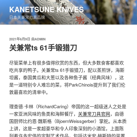
跳
KANETSUNE KNIVES
至
日本关兼常刃具品牌
内
容
发
2021年6月9日
由
ADMIN
布
关兼常ts 61手锻猎刀
于
尽管菜单上有很多值得欣赏的东西，但大多数食客都喜欢
吃共享的鸭子。关兼常ts 61手锻猎刀，配以蒸煎饼，海斯
坦酱，泰国黄瓜和大葱以及各种鱼子酱（经典风味），这
是一道特别令人难忘的菜，将ParkChinois提升到了我们伦
敦最喜欢的清单中。
理查德·卡林（RichardCaring）帝国的这一超级迷人之处是
一家亚洲风味的鱼类和海鲜餐厅，
关兼常刀具官网
，由德
国厨师比约恩·魏斯格（BjoernWeissgerber）掌舵。从本质
上讲，这是一家超豪华和令人印象深刻的小酒馆，上面陈
列着许多宏伟的定制艺术作品，包括达米安·赫斯特的装置