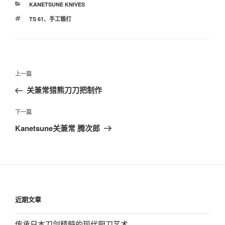
分
KANETSUNE KNIVES
类
标
TS 61
、
手工锻打
签
文
上
上一篇
章
一
关兼常猎熊刀刀把制作
导
篇
航
文
下
下一篇
章
一
Kanetsune关兼常 腾次郎
篇
文
章
近期文章
传承日本刀剑精髓的现代厨刀艺术