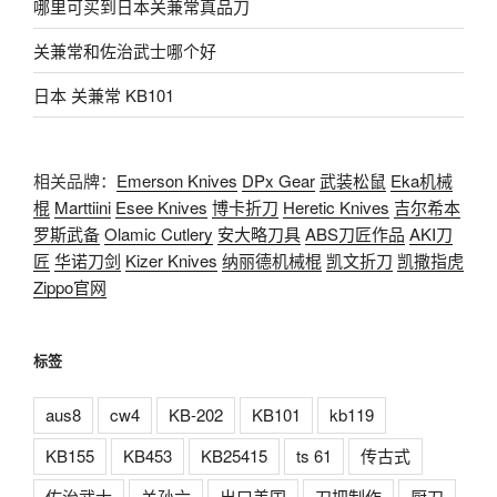
哪里可买到日本关兼常真品刀
关兼常和佐治武士哪个好
日本 关兼常 KB101
相关品牌：
Emerson Knives
DPx Gear
武装松鼠
Eka机械
棍
Marttiini
Esee Knives
博卡折刀
Heretic Knives
吉尔希本
罗斯武备
Olamic Cutlery
安大略刀具
ABS刀匠作品
AKI刀
匠
华诺刀剑
Kizer Knives
纳丽德机械棍
凯文折刀
凯撒指虎
Zippo官网
标签
aus8
cw4
KB-202
KB101
kb119
KB155
KB453
KB25415
ts 61
传古式
佐治武士
关孙六
出口美国
刀把制作
厨刀