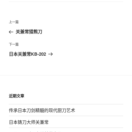
文
上
上一篇
章
一
关兼常猎熊刀
导
篇
航
文
下
下一篇
章
一
日本关兼常KB-202
篇
文
章
近期文章
传承日本刀剑精髓的现代厨刀艺术
日本铸刀大师关兼常