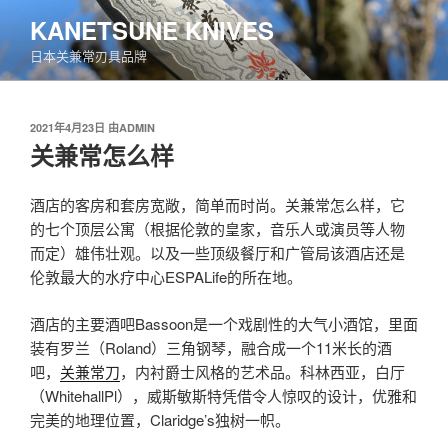
跳
KANETSUNE KNIVES
至
日本关兼常刃具品牌
内
容
发
2021年4月23日
由
ADMIN
布
关兼常怎么样
于
酒店的客房和套房宽敞，简单而时尚。关兼常怎么样，它
的七个顶层公寓（根据伦敦的皇家，音乐人或演员等人物
而定）雄伟壮观。以及一些顶级餐厅和广管局该酒店还是
伦敦最大的水疗中心ESPALife的所在地。
酒店的主要酒吧Bassoon是一个戏剧性的大气小酒馆，里面
装有罗兰（Roland）三角钢琴，融合成一个11米长的酒
吧，
关兼常刀
，内衬爵士风格的艺术品。科林西亚，白厅
（WhitehallPl），威斯敏斯特凭借令人惊叹的设计，优雅和
完美的地理位置，Claridge’s独树一帜。