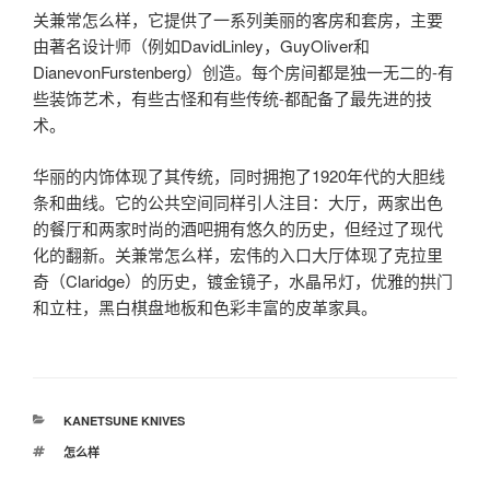
关兼常怎么样，它提供了一系列美丽的客房和套房，主要
由著名设计师（例如DavidLinley，GuyOliver和
DianevonFurstenberg）创造。每个房间都是独一无二的-有
些装饰艺术，有些古怪和有些传统-都配备了最先进的技
术。
华丽的内饰体现了其传统，同时拥抱了1920年代的大胆线
条和曲线。它的公共空间同样引人注目：大厅，两家出色
的餐厅和两家时尚的酒吧拥有悠久的历史，但经过了现代
化的翻新。关兼常怎么样，宏伟的入口大厅体现了克拉里
奇（Claridge）的历史，镀金镜子，水晶吊灯，优雅的拱门
和立柱，黑白棋盘地板和色彩丰富的皮革家具。
分
KANETSUNE KNIVES
类
标
怎么样
签